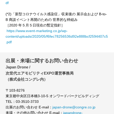
df
(*2)
「新型コロナウイルス感染症」収束後の 展示会および B-to-
B 商談イベント再開のための 世界的な枠組み
［2020 年５月５日現在の暫定指針］
https://www.event-marketing.co.jp/wp-
content/uploads/2020/05/f6fec78256536d92e888bcf2594407c5
.pdf
出展・来場に関するお問い合わせ
Japan Drone /
次世代エアモビリティEXPO運営事務局
（株式会社コングレ内）
〒103-8276
東京都中央区日本橋3-10-5 オンワードパークビルディング
TEL：03-3510-3733
出展のお問い合わせ E-mail：
japan-drone@congre.co.jp
来場・その他お問い合わせ E-mail：
japandrone-