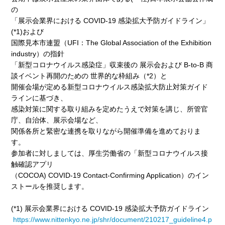
の
「展示会業界における COVID-19 感染拡大予防ガイドライン」
(*1)
および
国際見本市連盟（UFI：The Global Association of the Exhibition
industry）の指針
「新型コロナウイルス感染症」収束後の 展示会および B-to-B 商
談イベント再開のための 世界的な枠組み
（*2）と
開催会場が定める新型コロナウイルス感染拡大防止対策ガイド
ライン
に基づき、
感染対策に関する取り組みを定めたうえで対策を講じ、所管官
庁、自治体、展示会場など、
関係各所と緊密な連携を取りながら開催準備を進めておりま
す。
参加者に対しましては、厚生労働省の「新型コロナウイルス接
触確認アプリ
（COCOA) COVID-19 Contact-Confirming Application）のイン
ストールを推奨します。
(*1)
展示会業界における COVID-19 感染拡大予防ガイドライン
https://www.nittenkyo.ne.jp/shr/document/210217_guideline4.p