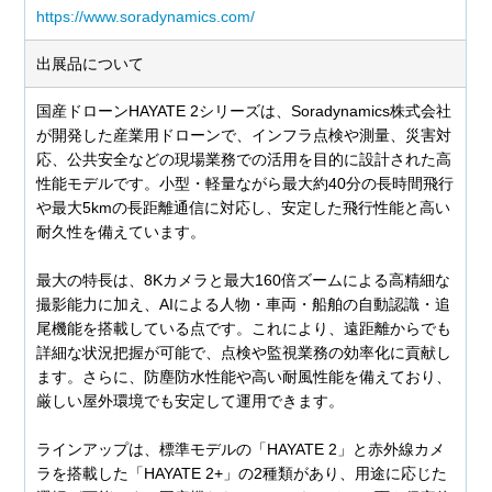
https://www.soradynamics.com/
出展品について
国産ドローンHAYATE 2シリーズは、Soradynamics株式会社
が開発した産業用ドローンで、インフラ点検や測量、災害対
応、公共安全などの現場業務での活用を目的に設計された高
性能モデルです。小型・軽量ながら最大約40分の長時間飛行
や最大5kmの長距離通信に対応し、安定した飛行性能と高い
耐久性を備えています。
最大の特長は、8Kカメラと最大160倍ズームによる高精細な
撮影能力に加え、AIによる人物・車両・船舶の自動認識・追
尾機能を搭載している点です。これにより、遠距離からでも
詳細な状況把握が可能で、点検や監視業務の効率化に貢献し
ます。さらに、防塵防水性能や高い耐風性能を備えており、
厳しい屋外環境でも安定して運用できます。
ラインアップは、標準モデルの「HAYATE 2」と赤外線カメ
ラを搭載した「HAYATE 2+」の2種類があり、用途に応じた