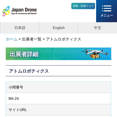
就職・転職フェア
日本語
English
中文
ホーム
>
出展者一覧 >
アトムロボティクス
出展者詳細
アトムロボティクス
小間番号
BA-24
サイトURL