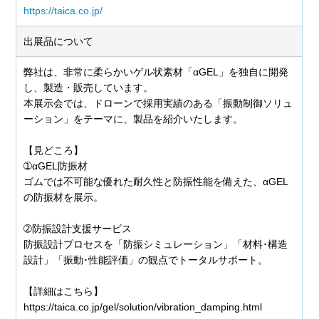
https://taica.co.jp/
出展品について
弊社は、非常に柔らかいゲル状素材「αGEL」を独自に開発
し、製造・販売しています。
本展示会では、ドローンで採用実績のある「振動制御ソリュ
ーション」をテーマに、製品を紹介いたします。
【見どころ】
➀αGEL防振材
ゴムでは不可能な優れた耐久性と防振性能を備えた、αGEL
の防振材を展示。
➁防振設計支援サービス
防振設計プロセスを「防振シミュレーション」「材料･構造
設計」「振動･性能評価」の観点でトータルサポート。
【詳細はこちら】
https://taica.co.jp/gel/solution/vibration_damping.html