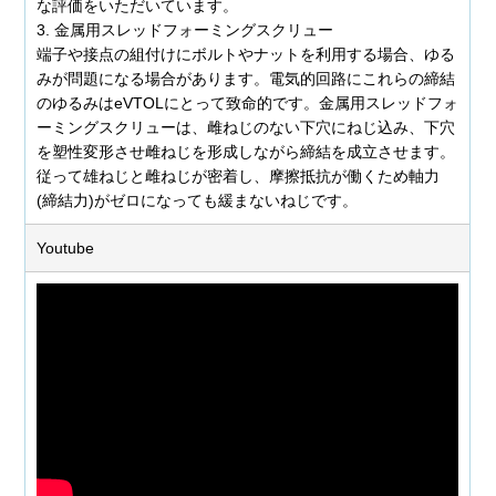
な評価をいただいています。
3. 金属用スレッドフォーミングスクリュー
端子や接点の組付けにボルトやナットを利用する場合、ゆる
みが問題になる場合があります。電気的回路にこれらの締結
のゆるみはeVTOLにとって致命的です。金属用スレッドフォ
ーミングスクリューは、雌ねじのない下穴にねじ込み、下穴
を塑性変形させ雌ねじを形成しながら締結を成立させます。
従って雄ねじと雌ねじが密着し、摩擦抵抗が働くため軸力
(締結力)がゼロになっても緩まないねじです。
Youtube