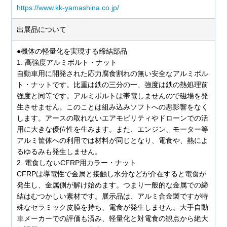
https://www.kk-yamashina.co.jp/
出展品について
●機体の軽量化を実現する締結部品
1. 高強度アルミボルト・ナット
自動車用に開発された応力腐食割れの無い安全なアルミボル
ト・ナットです。比重は鉄の三分の一、強度は鉄の熱処理前
強度と同等です。アルミボルトは帯電しませんので磁場を発
生させません。このことは組み込みソフトへの悪影響をなく
します。アースの取れないエアモビリティやドローンでの活
用に大きな優位性を生みます。また、エンジン、モーター等
アルミ筐体への利用では材料が同じとなり、電食や、熱によ
るゆるみも発生しません。
2. 電食しないCFRP用カラー・ナット
CFRPは導電性で金属と接触し水分などが介在すると電食が
発生し、金属側が解け始めます。つまり一般的な金属での締
結はむつかしい素材です。展示品は、アルミ合金製ですが特
殊なセラミック皮膜を持ち、電食が発生しません。大手自動
車メーカーでの評価も済み、軽量化と対電食の観点から絶大