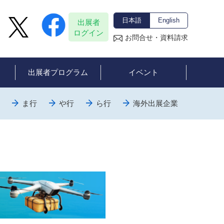
日本語
English
出展者
ログイン
お問合せ・資料請求
出展者プログラム
イベント
ま行
や行
ら行
海外出展企業