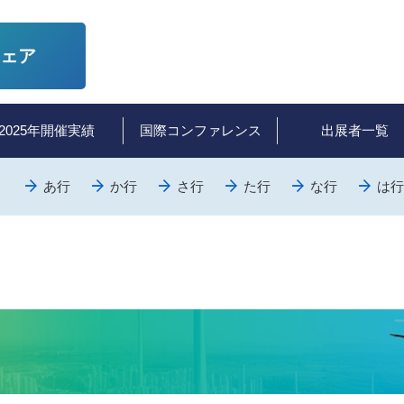
ェア
2025年開催実績
国際コンファレンス
出展者一覧
あ行
か行
さ行
た行
な行
は行