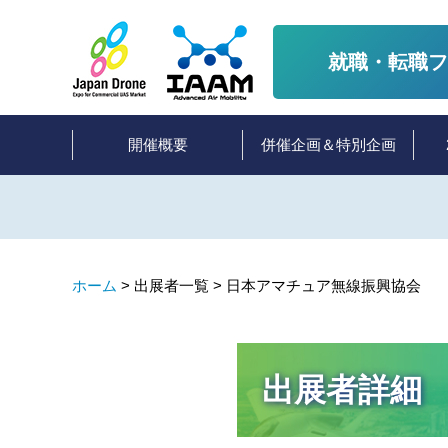
就職・転職フ
開催概要
併催企画＆特別企画
ホーム
>
出展者一覧 >
日本アマチュア無線振興協会
出展者詳細